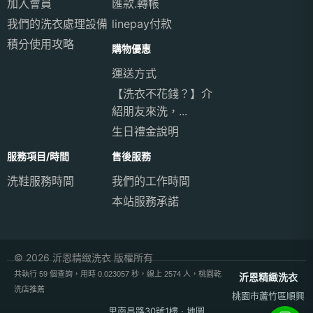
加入會員
匯款.轉帳
我們的洗衣處理設備
linepay付款
積分使用攻略
購物優惠
運送方式
【洗衣不花錢？】介
紹朋友來洗，...
生日禮金說明
服務項目/時間
售後服務
洗鞋服務時間
我們的工作時間
本站服務承諾
© 2026 沂恩精緻洗衣 版權所有
共執行 59 個查詢，用時 0.023057 秒，線上 2574 人，桃園乾
沂恩精緻洗衣
洗店推薦
桃園市蘆竹區順興
里南昌路30號1樓
·
地圖