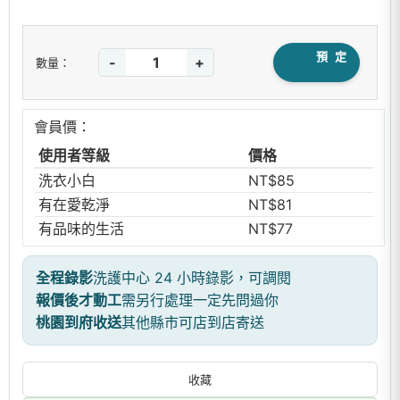
預 定
-
+
數量：
會員價：
使用者等級
價格
洗衣小白
NT$85
有在愛乾淨
NT$81
有品味的生活
NT$77
全程錄影
洗護中心 24 小時錄影，可調閱
報價後才動工
需另行處理一定先問過你
桃園到府收送
其他縣市可店到店寄送
收藏