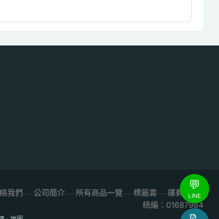
💬
絡我們
公司簡介
所有商品一覽
標籤雲
運費試算
LINE
統編：01687984
📝
樓
·
地圖