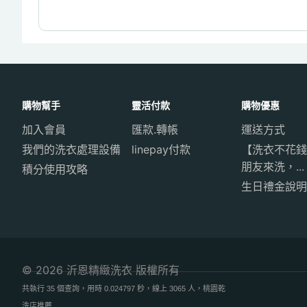
購物幫手
靈活付款
購物優惠
加入會員
匯款.轉帳
運送方式
我們的洗衣處理設備
linepay付款
【洗衣不花錢
朋友來洗，...
積分使用攻略
生日禮金說明
© 2026 沂恩精緻洗衣 版權所有
共執行 35 個查詢，用時 0.024797 秒，線上 3065 人，桃園乾
洗店推薦