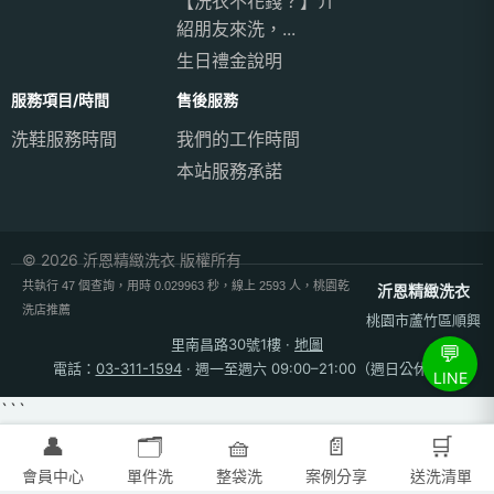
【洗衣不花錢？】介
紹朋友來洗，...
生日禮金說明
服務項目/時間
售後服務
洗鞋服務時間
我們的工作時間
本站服務承諾
© 2026 沂恩精緻洗衣 版權所有
共執行 47 個查詢，用時 0.029963 秒，線上 2593 人，桃園乾
沂恩精緻洗衣
洗店推薦
桃園市蘆竹區順興
里南昌路30號1樓
·
地圖
💬
電話：
03-311-1594
· 週一至週六 09:00–21:00（週日公休）
LINE
```
👤
🗂️
🧺
📄
🛒
會員中心
單件洗
整袋洗
案例分享
送洗清單