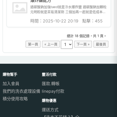
爆炸鹽配方
過碳酸鈉加強taed就是冷水爆炸鹽 過碳酸鈉加顆粒
元明粉就是茶垢清潔劑 三個加再一起就是低成本冷
水爆炸鹽
時間：2025-10-22 20:19
點擊：455
總計 18 個記錄，共 1 頁。
第一頁
« 上一頁
下一頁 »
最後頁
購物幫手
靈活付款
加入會員
匯款.轉帳
我們的洗衣處理設備
linepay付款
積分使用攻略
購物優惠
運送方式