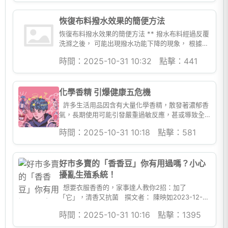
恢復布料撥水效果的簡便方法
恢復布料撥水效果的簡便方法 ** 撥水布料經過反覆
洗滌之後， 可能出現撥水功能下降的現象， 根據布
種和款式的不同， 並非每一件撥水外套都可以用熨
時間：2025-10-31 10:32
點擊：441
斗低溫熨燙來恢復...
化學香精 引爆健康五危機
許多生活用品因含有大量化學香精，散發著濃郁香
氣，長期使用可能引發嚴重過敏反應，甚或導致全
身性的健康危機。 「洗衣香香豆...
時間：2025-10-31 10:18
點擊：581
好市多賣的「香香豆」你有用過嗎？小心
擾亂生殖系統！
想要衣服香香的，家事達人教你2招：加了
「它」，清香又抗菌 撰文者： 陳映如2023-12-06
編按：在好市...
時間：2025-10-31 10:16
點擊：1395