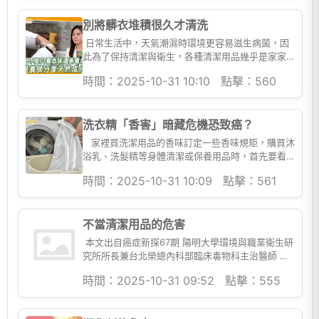
別將髒衣堆積很久才清洗
日常生活中，天氣潮濕時環境更容易滋生病菌，因
此為了保持清潔與衛生，各種清潔用品幾乎是家家
戶戶的必備品。若能正確使用相關清潔用品，將能
時間：2025-10-31 10:10
點擊：560
減少病菌傳染的風...
洗衣精「香害」暗藏危機恐致癌？
家裡買洗潔用品的香味訂定一些香味規矩，購買沐
浴乳、洗髮精等身體清潔或保養用品時，首先要看
標示確定是無香味，或定香劑使用愈少的愈好 近
時間：2025-10-31 10:09
點擊：561
來...
不當清潔用品的危害
本文出自癌症新探67期 陽明大學環境與職業衛生研
究所所長兼台北榮總內科部臨床毒物科主治醫師 楊
振昌 家庭生活是絕大多數人日常生活的重心，而住
時間：2025-10-31 09:52
點擊：555
家也是每...