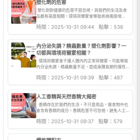
塑化劑的危害
塑化劑對健康的危害不容忽視，與我們的生活及食
品都有高度相關，環境荷爾蒙會導致疾病風險增
加，減少使用塑膠製品，並進行體內環金安檢測，
時間：2025-10-31 09:44
點擊：538
共同打造健康生活環...
內分泌失調？精蟲數量？塑化劑影響？一
切都與環境荷爾蒙相關？
環境荷爾蒙會干擾人體內的正常荷爾蒙，可能導致
內分泌失調、精蟲數量不足，造成身體長期的慢性
危害，環境荷爾蒙在生活周遭中無所不在，如何檢
時間：2025-10-31 09:39
點擊：487
測身體內的毒素...
人工香精與天然香精大揭密
香精存在於我們的生活，不只是用品，連食物中也
會含有香精的成分，香精危害不可忽視，避免人工
香精產品，並進行體內環金安檢測，共同打造健康
時間：2025-10-31 09:37
點擊：579
生活環境。 &...