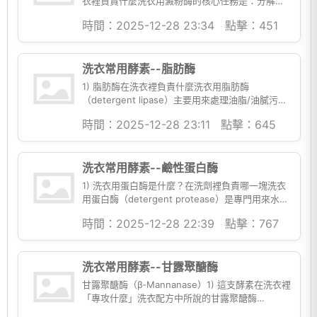
衣裡負責什麼洗衣用澱粉酶的核心任務是：分解
「澱粉型污漬」，把大分子的澱粉切成更小、較易
時間：2025-12-28 23:34
點擊：451
溶於水的糊精/寡糖...
洗衣常用酵素--脂肪酶
1) 脂肪酶在洗衣裡負責什麼洗衣用脂肪酶
（detergent lipase）主要用來處理油脂/油膩污
漬。其典型反應是把食用油與脂肪（多為三酸甘油
時間：2025-12-28 23:11
點擊：645
酯，TAG）水解...
洗衣常用酵素--鹼性蛋白酶
1) 洗衣用蛋白酶是什麼？在洗劑裡負責哪一塊洗衣
用蛋白酶（detergent protease）是專門用來水解
蛋白質污漬的酵素。它把蛋白質的肽鍵（peptide...
時間：2025-12-28 22:39
點擊：767
洗衣常用酵素--甘露聚醣酶
甘露聚醣酶（β‑Mannanase）1) 這支酵素在洗衣裡
「專攻什麼」洗衣配方中所說的甘露聚醣酶
（mannanase），核心價值在於處理一類很典型、