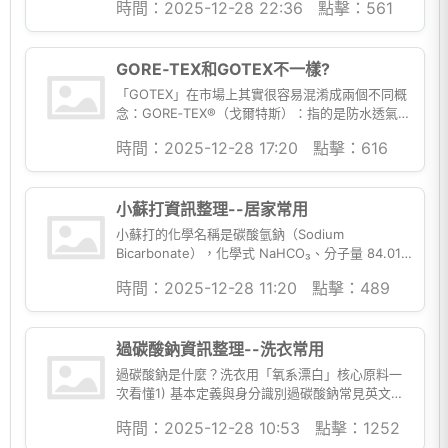
時間：2025-12-28 22:36
點擊：561
但常被低估的...
GORE‑TEX和GOTEX不一樣?
「GOTEX」在市場上其實很容易混淆成兩個不同概
念：GORE‑TEX®（戈爾特斯）：指的是防水透氣薄
膜（membrane）與布料貼合形成的複合貼合布
時間：2025-12-28 17:20
點擊：616
（lamin...
小蘇打資訊整理--居家常用
小蘇打的化學名稱是碳酸氫鈉（Sodium
Bicarbonate），化學式 NaHCO₃、分子量 84.01，
常見外觀為白色粉末或白色結晶粉末。AGC
時間：2025-12-28 11:20
點擊：489
Chem...
過碳酸鈉資訊整理--洗衣常用
過碳酸鈉是什麼？洗衣用「氧系漂白」核心原料一
次看懂1) 基本定義與身分識別過碳酸鈉常見英文名
為 Sodium Percarbonate，也會在技術文件中看到
時間：2025-12-28 10:53
點擊：1252
S...