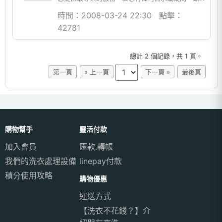
迎透過以下方式與我們聯繫。 服務時間 每日：&...
時間：2008-03-24 22:30
點擊：
42781
總計 2 個記錄，共 1 頁。
第一頁
« 上一頁
下一頁 »
最後頁
購物幫手
靈活付款
加入會員
匯款.轉帳
我們的洗衣處理設備
linepay付款
積分使用攻略
購物優惠
運送方式
【洗衣不花錢？】介