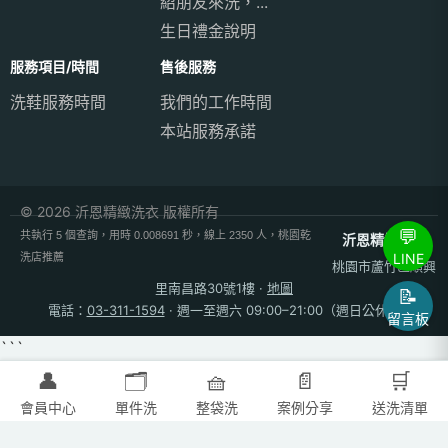
紹朋友來洗，...
生日禮金說明
服務項目/時間
售後服務
洗鞋服務時間
我們的工作時間
本站服務承諾
© 2026 沂恩精緻洗衣 版權所有
💬
共執行 5 個查詢，用時 0.008691 秒，線上 2350 人，桃園乾
沂恩精緻洗衣
LINE
洗店推薦
桃園市蘆竹區順興
里南昌路30號1樓
·
地圖
📝
電話：
03-311-1594
· 週一至週六 09:00–21:00（週日公休）
留言板
```
👤
🗂️
🧺
📄
🛒
會員中心
單件洗
整袋洗
案例分享
送洗清單