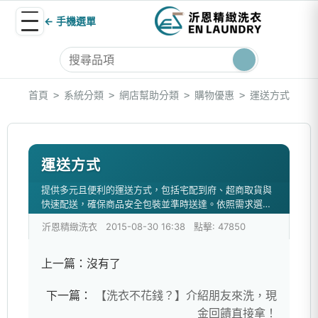
← 手機選單
首頁
系統分類
網店幫助分類
購物優惠
運送方式
>
>
>
>
運送方式
提供多元且便利的運送方式，包括宅配到府、超商取貨與
快速配送，確保商品安全包裝並準時送達。依照需求選擇
最合適的配送方案，讓取貨過程更輕鬆便利。
沂恩精緻洗衣
2015-08-30 16:38
點擊: 47850
上一篇：
沒有了
下一篇：
【洗衣不花錢？】介紹朋友來洗，現
金回饋直接拿！