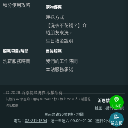
積分使用攻略
購物優惠
運送方式
【洗衣不花錢？】介
紹朋友來洗，...
生日禮金說明
服務項目/時間
售後服務
洗鞋服務時間
我們的工作時間
本站服務承諾
© 2026 沂恩精緻洗衣 版權所有
💬
共執行 42 個查詢，用時 0.024437 秒，線上 2236 人，桃園乾
沂恩精緻洗衣
LINE
洗店推薦
桃園市蘆竹區順興
里南昌路30號1樓
·
地圖
📝
電話：
03-311-1594
· 週一至週六 09:00–21:00（週日公休）
留言板