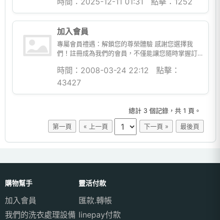
時間：2025-12-11 01:31
點擊：1252
加入會員
專屬會員禮遇：解鎖您的尊榮體驗 感謝您選擇我
們！註冊成為我們的會員，不僅能讓您隨時掌握訂
單動態、與我們進行一對一的私密溝通，更能開啟
時間：2008-03-24 22:12
點擊：
一連串為您量身打造的專屬功能...
43427
總計 3 個記錄，共 1 頁。
第一頁
« 上一頁
下一頁 »
最後頁
購物幫手
靈活付款
加入會員
匯款.轉帳
我們的洗衣處理設備
linepay付款