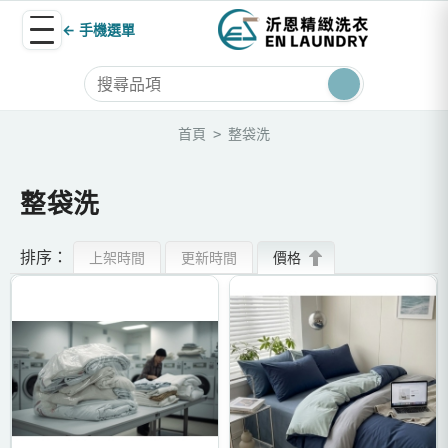
← 手機選單
首頁
整袋洗
>
整袋洗
排序：
上架時間
更新時間
價格