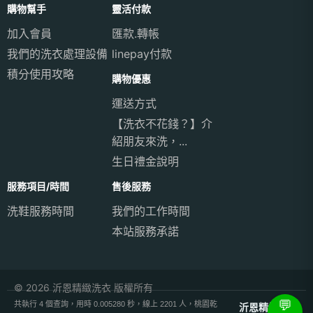
購物幫手
靈活付款
加入會員
匯款.轉帳
我們的洗衣處理設備
linepay付款
積分使用攻略
購物優惠
運送方式
【洗衣不花錢？】介
紹朋友來洗，...
生日禮金說明
服務項目/時間
售後服務
洗鞋服務時間
我們的工作時間
本站服務承諾
© 2026 沂恩精緻洗衣 版權所有
💬
共執行 4 個查詢，用時 0.005280 秒，線上 2201 人，桃園乾
沂恩精緻洗衣