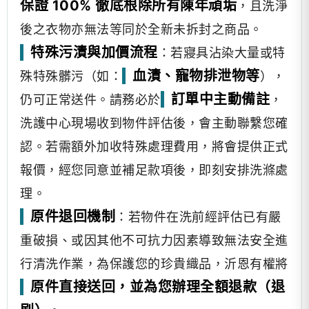
保證 100% 徹底根除所有陳年頑垢
，且洗淨
後之衣物亦無法等同於全新未拆封之商品。
特殊污漬與加價流程
：若寢具沾染大量或特
血漬、寵物排泄物等
殊特殊髒污（如：
），
訂單中主動備註
仍可正常送件。請務必於
，
洗護中心現場收到物件評估後，會主動聯繫您確
認。若需額外加收特殊處理費用，將會提供正式
報價，經您同意並補足款項後，即刻安排洗滌處
理。
原件退回機制
：若物件在洗前經評估已有嚴
重破損、或因其他不可抗力因素導致無法安全進
行清洗作業，為保護您的珍貴織品，沂恩有權將
原件直接送回，並為您辦理全額退款（退