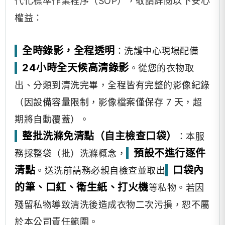
代化標準作業程序（SOP），敬請詳閱以下安心
權益：
全時錄影，全程透明
：洗護中心現場配備
24小時全天候高清錄影
。從您的衣物取
出、分類到清洗完畢，全程皆有完整的影像紀錄
（因設備容量限制，影像檔案僅保存 7 天，超
期將自動覆蓋）。
整批洗滌免清點（自主檢查口袋）
：本服
預設不進行逐件
務採整袋（批）洗滌概念，
清點
口袋內
。送洗前請務必親自檢查並取出
的筆、口紅、衛生紙、打火機
等私物。若因
殘留私物導致清洗後造成衣物二次污損，恕不屬
於本公司責任範圍。