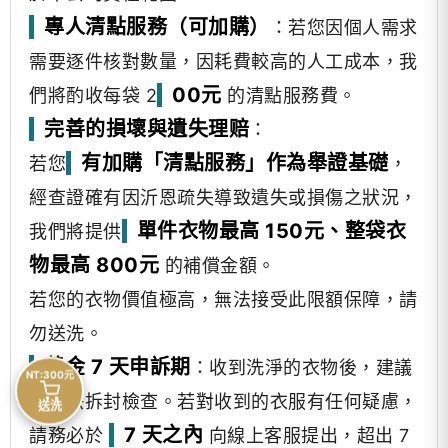
專人清點服務（可加購）
：若您因個人需求
需要逐件核對數量，因耗費較高的人工成本，我
00元
們將酌收每袋 2
的清點服務費。
完善的損壞與遺失理赔
：
有加購「清點服務」作為舉證基礎
若您
，
經查證確有因沂恩疏失導致遺失或損傷之狀況，
單件衣物最高 150元、整袋衣
我們將提供
物最高 800元
的補償金額。
若您的衣物價值極高，無法接受此限額保障，請
勿送洗。
黃金 7 天申訴期
：收到洗淨的衣物後，建議
NT:300元
您盡快拆封檢查。若對收到的衣服有任何疑慮，
送洗
7 天之內
請務必於
向線上客服提出，超出 7