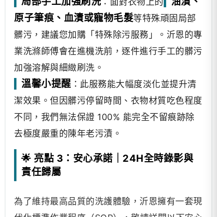
局部手工加強刷洗
油漬、
：面對衣物上的
原子筆痕、血漬或寵物毛髮
等特殊頑固局部
髒污，建議您加購「特殊除污服務」。沂恩的專
業洗滌師傅會在進機洗前，逐件進行手工的髒污
加強溶解與細緻刷洗。
溫馨小提醒
：此服務能大幅度淡化並提升清
潔效果。但因髒污停留時間、衣物材質吃色程度
不同，我們無法保證 100% 能完全不留痕跡除
去極度嚴重的陳年老污漬。
🌟 亮點 3：安心承諾｜24H全時錄影與
責任歸屬
為了維持最高品質的洗護體驗，沂恩擁有一套現