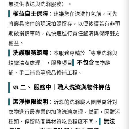
無提供收送與洗滌服務）。
權益自主保障
：建議您在送洗打包前，可先
將寢具物件的現況拍照留存，以便後續若有非預
期破損情事時，能快速進行責任釐清與保障雙方
權益。
洗護服務範疇
：本服務專精於「專業洗滌與
不包含
精緻清潔處理」，服務項目
衣物縫
補、手工補色等織品修補工程。
🧼 二、 服務中｜職人洗滌與物件評估
潔淨極限說明
：沂恩的洗滌職人團隊會針對
衣物進行最專業的加強洗滌處理。然而，因髒污
無法
種類、停留時間與材質吃色程度不同，