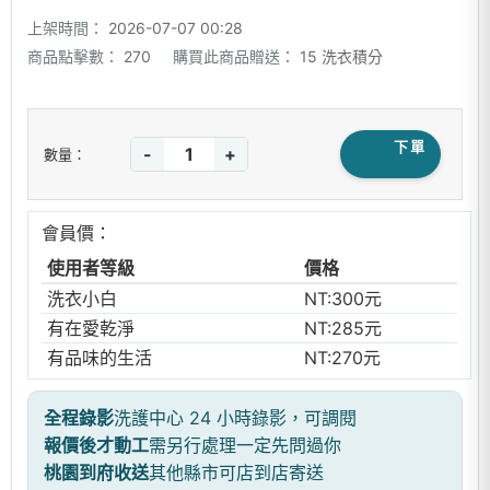
上架時間：
2026-07-07 00:28
商品點擊數：
270
購買此商品贈送：
15 洗衣積分
下單
-
+
數量：
會員價：
使用者等級
價格
洗衣小白
NT:300元
有在愛乾淨
NT:285元
有品味的生活
NT:270元
全程錄影
洗護中心 24 小時錄影，可調閱
報價後才動工
需另行處理一定先問過你
桃園到府收送
其他縣市可店到店寄送