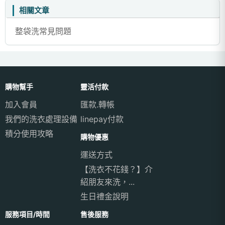
相關文章
整袋洗常見問題
購物幫手
靈活付款
加入會員
匯款.轉帳
我們的洗衣處理設備
linepay付款
積分使用攻略
購物優惠
運送方式
【洗衣不花錢？】介
紹朋友來洗，...
生日禮金說明
服務項目/時間
售後服務