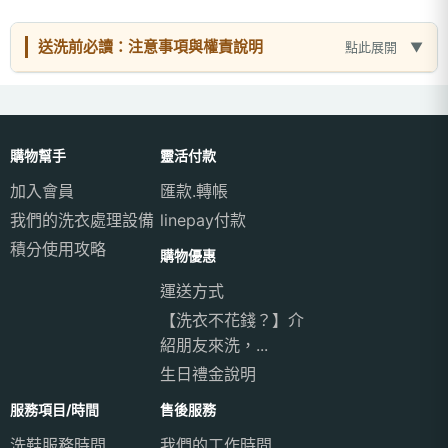
送洗前必讀：注意事項與權責說明
點此展開
購物幫手
靈活付款
加入會員
匯款.轉帳
我們的洗衣處理設備
linepay付款
積分使用攻略
購物優惠
運送方式
【洗衣不花錢？】介
紹朋友來洗，...
生日禮金說明
服務項目/時間
售後服務
洗鞋服務時間
我們的工作時間