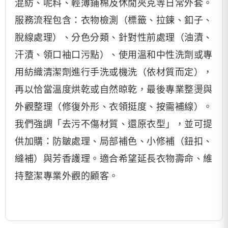
混紡、呢料、輕薄鋪棉及休閒夾克等日常外套。
服務流程包含：衣物檢測（標籤、拉鍊、釦子、
脫線處理）、分色分類、針對性前處理（油漬、
汗漬、領口袖口污點）、使用溫和中性洗劑或專
用紡織清潔劑進行手洗或機洗（依材質而定），
再以恰當溫度烘乾或自然晾乾，最後專業整燙與
外觀整理（修復外形、衣領挺度、按需補線）。
我們強調「去污不傷材質、還原衣型」，並可提
供加購：防皺處理、局部補色、小修補（鈕扣、
縫補）與芳香護理。適合希望延長衣物壽命、維
持整潔專業外觀的顧客。