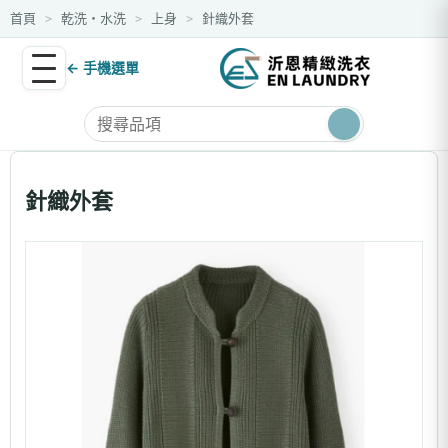
首頁
乾洗・水洗
上身
針織外套
>
>
>
← 手機選單
針織外套