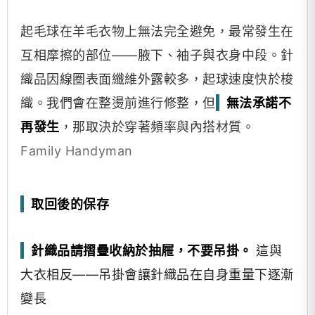
起毛球
在羊毛衣物上無法完
全避免，最常發生在
互相摩擦的部位——腋下、袖子與衣身中段
。針
織品因線圈表面纖維外露較多，起球速度快
於梭
織。我們會在整燙前進行修整，但
無法承諾不
再發生
，那取決於穿著頻
率與內搭材質。
Family Handyman
取回後的保存
針織品請摺疊收納於抽屜，不要吊掛。
這與
大衣相反——吊掛會讓針織品在自身重量下逐漸
變長