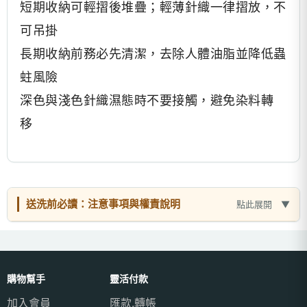
短期收納可輕摺後堆疊；輕薄針織一律摺放，不
可吊掛
長期收納前務必先清潔，去除人體油脂並降低蟲
蛀風險
深色與淺色針織濕態時不要接觸，避免染料轉
移
送洗前必讀：注意事項與權責說明
點此展開
購物幫手
靈活付款
加入會員
匯款.轉帳