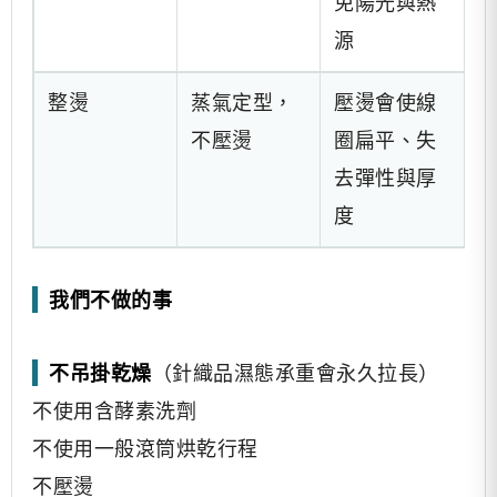
免陽光與熱
源
整燙
蒸氣定型，
壓燙會使線
不壓燙
圈扁平、失
去彈性與厚
度
我們不做的事
不吊掛乾燥
（針織品濕態承重會永久拉長）
不使用含酵素洗劑
不使用一般滾筒烘乾行程
不壓燙