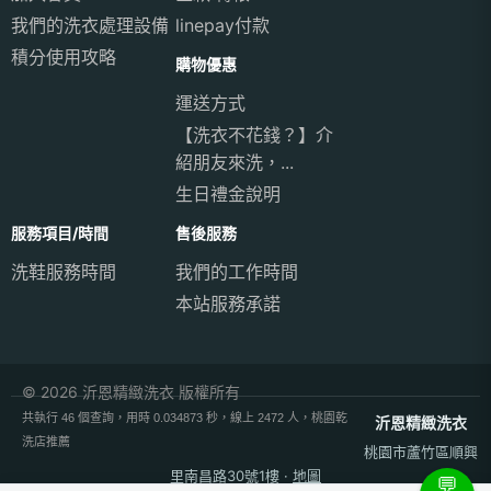
我們的洗衣處理設備
linepay付款
積分使用攻略
購物優惠
運送方式
【洗衣不花錢？】介
紹朋友來洗，...
生日禮金說明
服務項目/時間
售後服務
洗鞋服務時間
我們的工作時間
本站服務承諾
© 2026 沂恩精緻洗衣 版權所有
共執行 46 個查詢，用時 0.034873 秒，線上 2472 人，桃園乾
沂恩精緻洗衣
洗店推薦
桃園市蘆竹區順興
里南昌路30號1樓
·
地圖
💬