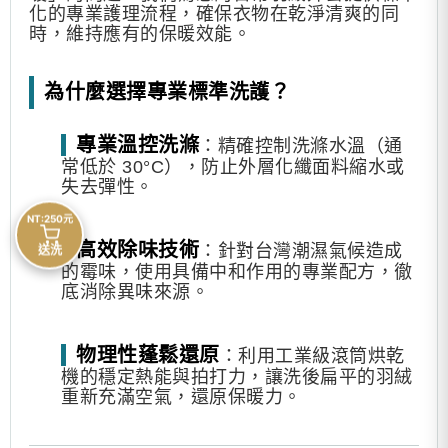
化的專業護理流程，確保衣物在乾淨清爽的同
時，維持應有的保暖效能。
為什麼選擇專業標準洗護？
專業溫控洗滌
：精確控制洗滌水溫（通
常低於 30°C），防止外層化纖面料縮水或
失去彈性。
NT:250元
高效除味技術
：針對台灣潮濕氣候造成
送洗
的霉味，使用具備中和作用的專業配方，徹
底消除異味來源。
物理性蓬鬆還原
：利用工業級滾筒烘乾
機的穩定熱能與拍打力，讓洗後扁平的羽絨
重新充滿空氣，還原保暖力。