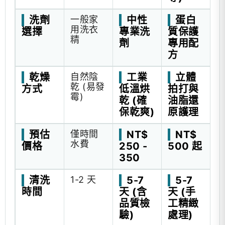
洗劑
一般家
中性
蛋白
用洗衣
選擇
專業洗
質保護
精
劑
專用配
方
乾燥
自然陰
工業
立體
乾 (易發
方式
低溫烘
拍打與
霉)
乾 (確
油脂還
保乾爽)
原護理
預估
僅時間
NT$
NT$
水費
價格
250 -
500 起
350
清洗
1-2 天
5-7
5-7
時間
天 (含
天 (手
品質檢
工精緻
驗)
處理)