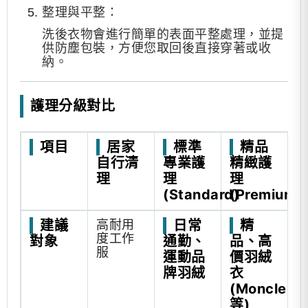
整理與平整：
洗後衣物會進行簡單的表面平整處理，並提
供防塵包裝，方便您取回後直接穿著或收
納。
護理分級對比
項目
居家
標準
精品
自行清
專業護
精緻護
理
理
理
(Standard)
(Premium)
建議
高耐用
日常
精
度工作
對象
通勤、
品、高
服
運動品
價羽絨
牌羽絨
衣
(Moncler
等)