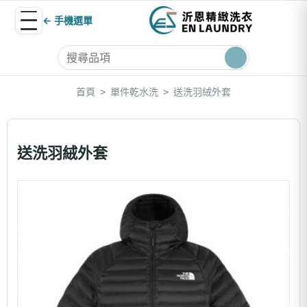
← 手機選單
首頁
單件乾水洗
送洗羽絨外套
>
>
送洗羽絨外套