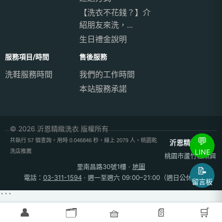
【洗衣不花錢？】介
紹朋友來洗，...
生日禮金說明
服務項目/時間
售後服務
洗鞋服務時間
我們的工作時間
本站服務承諾
© 2026 沂恩精緻洗衣 版權所有
💬
共執行 57 個查詢，用時 0.046846 秒，線上 2079 人，桃園乾
沂恩精緻洗衣
LINE
洗店推薦
桃園市蘆竹區順興
里南昌路30號1樓
·
地圖
📝
電話：
03-311-1594
· 週一至週六 09:00–21:00（週日公休）
留言板
```
👤
🗂️
🧺
📄
🛒