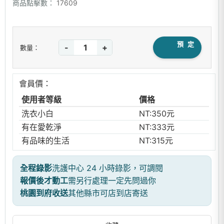
商品點擊數：
17609
預 定
-
+
數量：
會員價：
使用者等級
價格
洗衣小白
NT:350元
有在愛乾淨
NT:333元
有品味的生活
NT:315元
全程錄影
洗護中心 24 小時錄影，可調閱
報價後才動工
需另行處理一定先問過你
桃園到府收送
其他縣市可店到店寄送