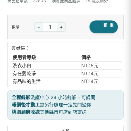
商品點擊數：
37803
購買此商品贈送：
15 洗衣積分
預 定
-
+
數量：
會員價：
使用者等級
價格
洗衣小白
NT:15元
有在愛乾淨
NT:14元
有品味的生活
NT:14元
全程錄影
洗護中心 24 小時錄影，可調閱
報價後才動工
需另行處理一定先問過你
桃園到府收送
其他縣市可店到店寄送
收藏