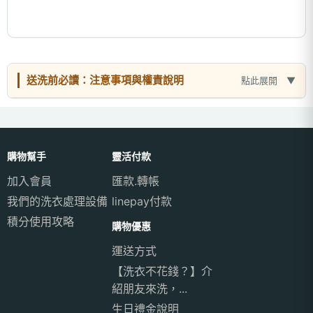
送洗前必讀：注意事項與權責說明
點此展開
購物幫手
靈活付款
加入會員
匯款.轉帳
我們的洗衣處理設備
linepay付款
積分使用攻略
購物優惠
運送方式
【洗衣不花錢？】介
紹朋友來洗，...
生日禮金說明