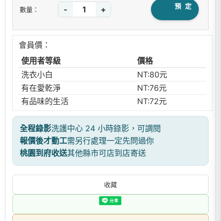
預 定
-
+
數量：
會員價：
使用者等級
價格
洗衣小白
NT:80元
有在愛乾淨
NT:76元
有品味的生活
NT:72元
全程錄影
洗護中心 24 小時錄影，可調閱
報價後才動工
需另行處理一定先問過你
桃園到府收送
其他縣市可店到店寄送
收藏