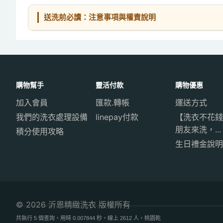
送洗前必讀：注意事項與權責說明
購物幫手
靈活付款
購物優惠
加入會員
匯款.轉帳
運送方式
我們的洗衣處理設備
linepay付款
【洗衣不花錢
朋友來洗，...
積分使用攻略
生日禮金說明
© 2026 沂恩精緻洗衣 版權所有
共執行 5 個查詢，用時 0.007844 秒，線上 2612 人，桃園乾