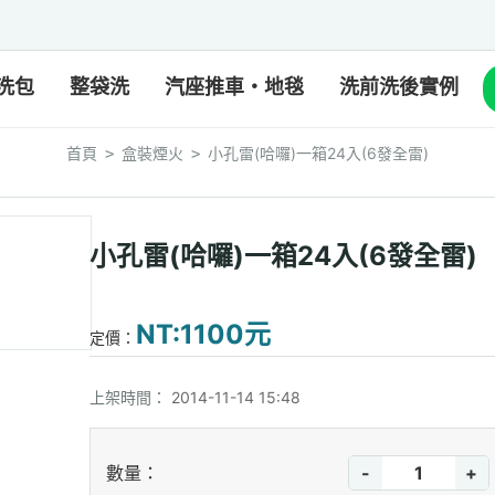
洗包
整袋洗
汽座推車・地毯
洗前洗後實例
首頁
盒裝煙火
小孔雷(哈囉)一箱24入(6發全雷)
>
>
小孔雷(哈囉)一箱24入(6發全雷)
NT:1100元
定價：
上架時間：
2014-11-14 15:48
-
+
數量：