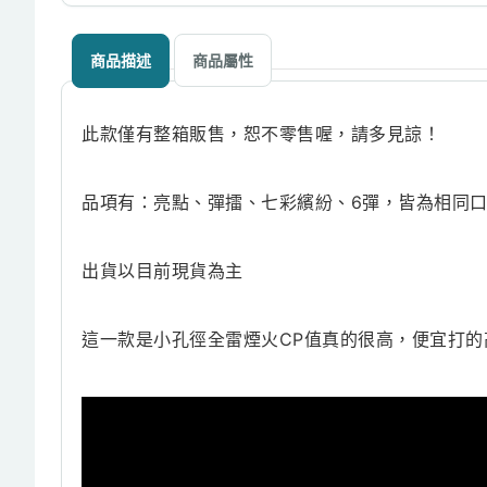
商品描述
商品屬性
此款僅有整箱販售，恕不零售喔，請多見諒！
品項有：亮點、彈擂、七彩繽紛、6彈，皆為相同
出貨以目前現貨為主
這一款是小孔徑全雷煙火CP值真的很高，便宜打的