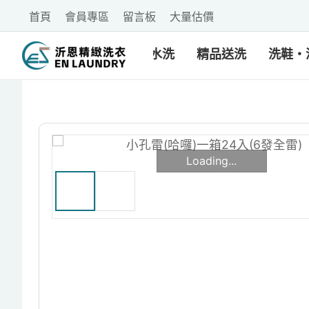
首頁
會員專區
留言板
大量估價
乾洗・水洗
精品送洗
洗鞋・
Loading...