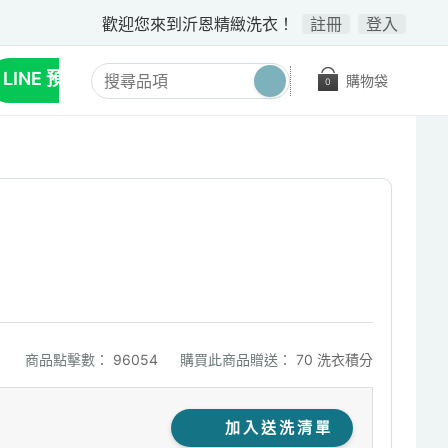
歡迎您來到沂恩精緻洗衣！
註冊
登入
LINE 預約收送
購物袋
0
商品點擊數：
96054
購買此商品贈送：
70 洗衣積分
加入送洗清單