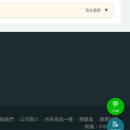
點此展開
💬
LINE
絡我們
公司簡介
所有商品一覽
標籤雲
運費試算
📝
統編：01687984