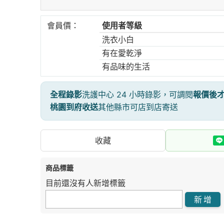
會員價：
使用者等級
洗衣小白
有在愛乾淨
有品味的生活
全程錄影
洗護中心 24 小時錄影，可調閱
報價後
桃園到府收送
其他縣市可店到店寄送
收藏
商品標籤
目前還沒有人新增標籤