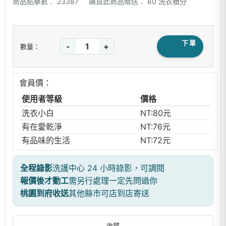
商品點擊數：
23387
購買此商品贈送：
80 洗衣積分
下單
-
+
數量：
會員價：
使用者等級
價格
洗衣小白
NT:80元
有在愛乾淨
NT:76元
有品味的生活
NT:72元
全程錄影
洗護中心 24 小時錄影，可調閱
報價後才動工
需另行處理一定先問過你
桃園到府收送
其他縣市可店到店寄送
收藏