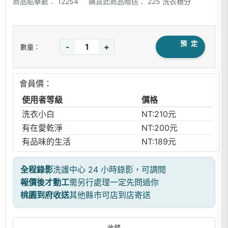
商品點擊數：
12254
購買此商品贈送：
225 洗衣積分
預 定
-
+
數量：
會員價：
使用者等級
價格
洗衣小白
NT:210元
有在愛乾淨
NT:200元
有品味的生活
NT:189元
全程錄影
洗護中心 24 小時錄影，可調閱
報價後才動工
需另行處理一定先問過你
桃園到府收送
其他縣市可店到店寄送
收藏