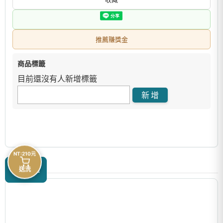
推薦賺獎金
商品標籤
目前還沒有人新增標籤
NT:210元
商品描述
送洗