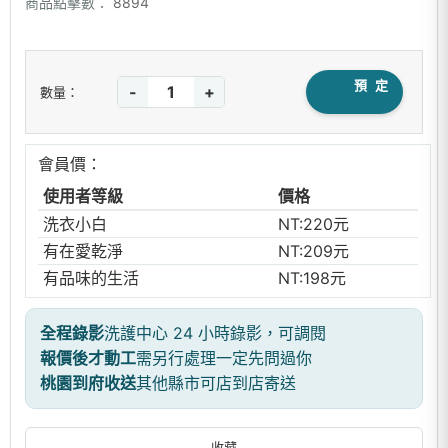
商品點擊數：
8894
預 定
-
+
數量：
會員價：
使用者等級
價格
洗衣小白
NT:220元
有在愛乾淨
NT:209元
有品味的生活
NT:198元
全程錄影
洗護中心 24 小時錄影，可調閱
報價後才動工
需另行處理一定先問過你
桃園到府收送
其他縣市可店到店寄送
收藏