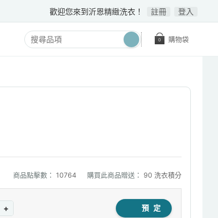
歡迎您來到沂恩精緻洗衣！
註冊
登入
購物袋
0
商品點擊數：
10764
購買此商品贈送：
90 洗衣積分
+
預 定