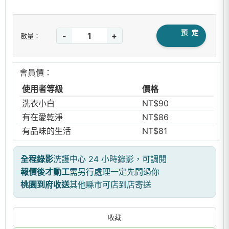
預 定
-
+
數量：
會員價：
使用者等級
價格
洗衣小白
NT$90
有在愛乾淨
NT$86
有品味的生活
NT$81
全程錄影
洗護中心 24 小時錄影，可調閱
報價後才動工
需另行處理一定先問過你
桃園到府收送
其他縣市可店到店寄送
收藏