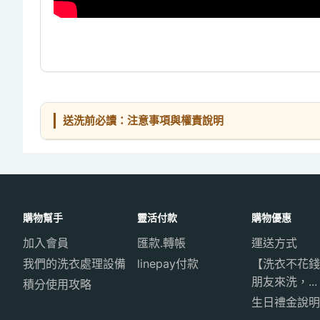
送洗前必讀：注意事項與權責說明
購物幫手
靈活付款
購物優惠
加入會員
匯款.轉帳
運送方式
我們的洗衣處理設備
linepay付款
【洗衣不花錢
朋友來洗，...
積分使用攻略
生日禮金說明