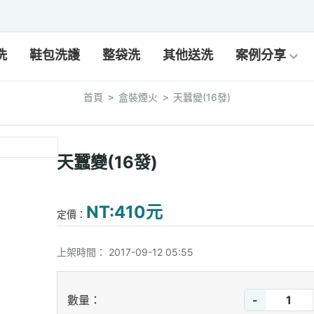
洗
鞋包洗護
整袋洗
其他送洗
案例分享
首頁
盒裝煙火
天蠶變(16發)
>
>
天蠶變(16發)
NT:410元
定價：
上架時間：
2017-09-12 05:55
-
數量：