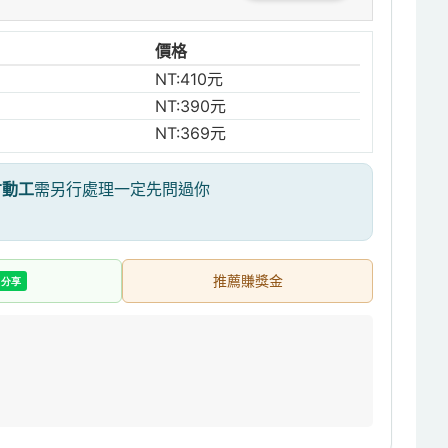
價格
NT:410元
NT:390元
NT:369元
才動工
需另行處理一定先問過你
推薦賺獎金