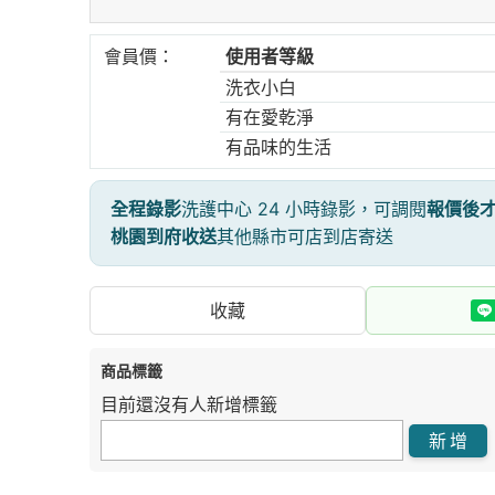
會員價：
使用者等級
洗衣小白
有在愛乾淨
有品味的生活
全程錄影
洗護中心 24 小時錄影，可調閱
報價後
桃園到府收送
其他縣市可店到店寄送
收藏
商品標籤
目前還沒有人新增標籤