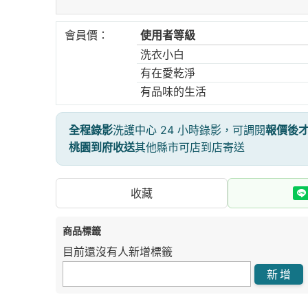
會員價：
使用者等級
洗衣小白
有在愛乾淨
有品味的生活
全程錄影
洗護中心 24 小時錄影，可調閱
報價後
桃園到府收送
其他縣市可店到店寄送
收藏
商品標籤
目前還沒有人新增標籤