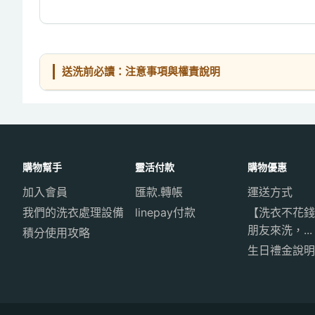
送洗前必讀：注意事項與權責說明
購物幫手
靈活付款
購物優惠
加入會員
匯款.轉帳
運送方式
我們的洗衣處理設備
linepay付款
【洗衣不花錢
朋友來洗，...
積分使用攻略
生日禮金說明