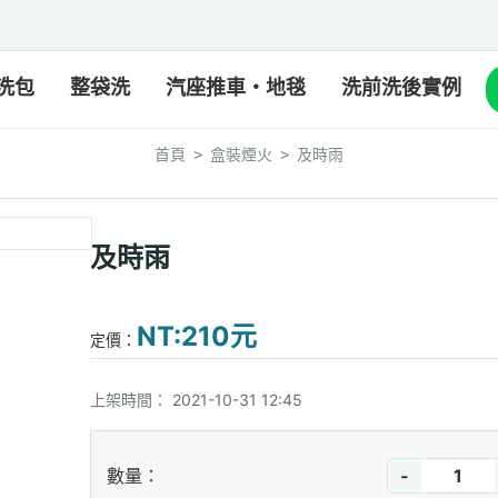
洗包
整袋洗
汽座推車・地毯
洗前洗後實例
首頁
盒裝煙火
及時雨
>
>
及時雨
NT:210元
定價：
上架時間：
2021-10-31 12:45
-
數量：