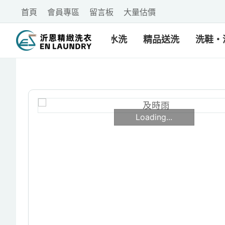
首頁
會員專區
留言板
大量估價
乾洗・水洗
精品送洗
洗鞋・
Loading...