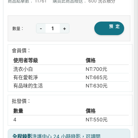
商品點擊數：
11761
購買此商品贈送：
600 洗衣積分
預 定
-
+
數量：
會員價：
使用者等級
價格
洗衣小白
NT:700元
有在愛乾淨
NT:665元
有品味的生活
NT:630元
批發價：
數量
價格
4
NT:550元
全程錄影
洗護中心 24 小時錄影，可調閱