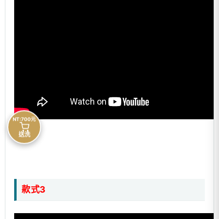
NT:700元
送洗
款式3