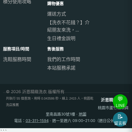
積分使用攻略
購物優惠
運送方式
【洗衣不花錢？】介
紹朋友來洗，...
生日禮金說明
服務項目/時間
售後服務
洗鞋服務時間
我們的工作時間
本站服務承諾
© 2026 沂恩精緻洗衣 版權所有
💬
共執行 55 個查詢，用時 0.043586 秒，線上 2415 人，桃園乾
沂恩精緻洗衣
LINE
洗店推薦
桃園市蘆竹區順興
里南昌路30號1樓
·
地圖
📝
電話：
03-311-1594
· 週一至週六 09:00–21:00（週日公休）
留言板
```