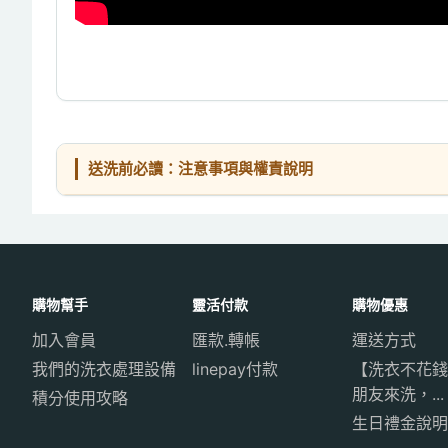
送洗前必讀：注意事項與權責說明
購物幫手
靈活付款
購物優惠
加入會員
匯款.轉帳
運送方式
我們的洗衣處理設備
linepay付款
【洗衣不花錢
朋友來洗，...
積分使用攻略
生日禮金說明