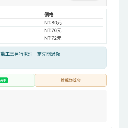
價格
NT:80元
NT:76元
NT:72元
才動工
需另行處理一定先問過你
推薦賺獎金