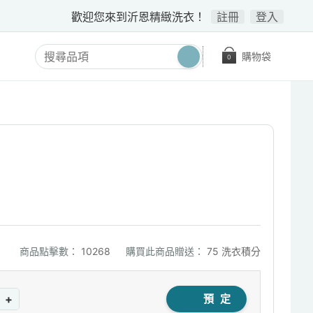
歡迎您來到沂恩精緻洗衣！
註冊
登入
購物袋
0
商品點擊數：
10268
購買此商品贈送：
75 洗衣積分
+
預 定