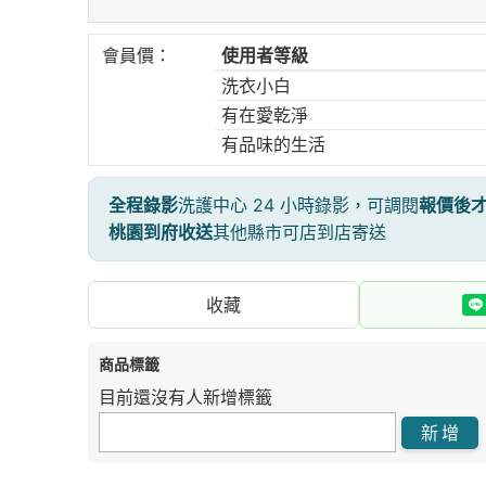
會員價：
使用者等級
洗衣小白
有在愛乾淨
有品味的生活
全程錄影
洗護中心 24 小時錄影，可調閱
報價後
桃園到府收送
其他縣市可店到店寄送
收藏
商品標籤
目前還沒有人新增標籤