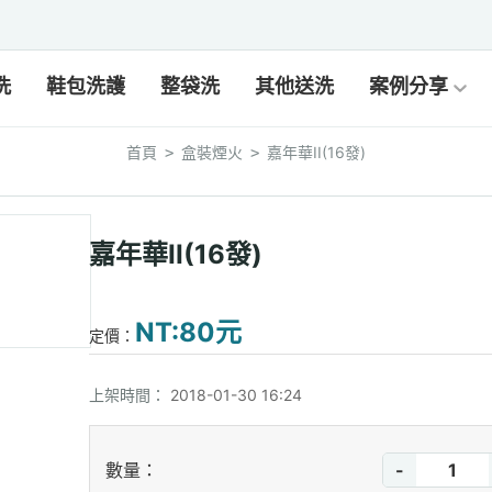
洗
鞋包洗護
整袋洗
其他送洗
案例分享
首頁
盒裝煙火
嘉年華II(16發)
>
>
嘉年華II(16發)
NT:80元
定價：
上架時間：
2018-01-30 16:24
-
數量：