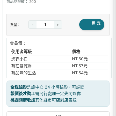
商品點擊數：
200
預 定
-
+
數量：
會員價：
使用者等級
價格
洗衣小白
NT:60元
有在愛乾淨
NT:57元
有品味的生活
NT:54元
全程錄影
洗護中心 24 小時錄影，可調閱
報價後才動工
需另行處理一定先問過你
桃園到府收送
其他縣市可店到店寄送