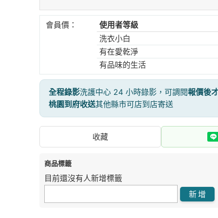
會員價：
使用者等級
洗衣小白
有在愛乾淨
有品味的生活
全程錄影
洗護中心 24 小時錄影，可調閱
報價後
桃園到府收送
其他縣市可店到店寄送
收藏
商品標籤
目前還沒有人新增標籤