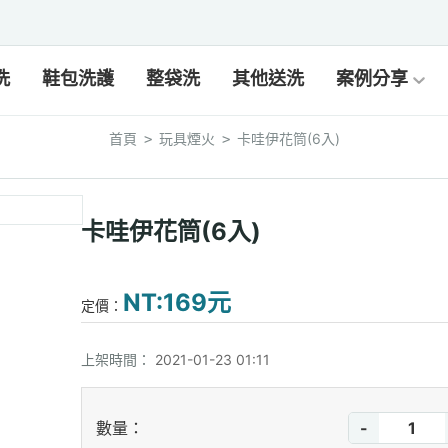
洗
鞋包洗護
整袋洗
其他送洗
案例分享
首頁
玩具煙火
卡哇伊花筒(6入)
>
>
卡哇伊花筒(6入)
NT:169元
定價：
上架時間：
2021-01-23 01:11
-
數量：