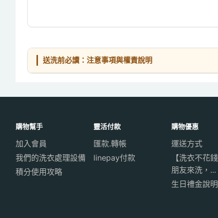
送洗前必讀：注意事項與權責說明
購物幫手
靈活付款
購物優惠
加入會員
匯款.轉帳
運送方式
我們的洗衣處理設備
linepay付款
【洗衣不花錢
朋友來洗，...
積分使用攻略
生日禮金說明