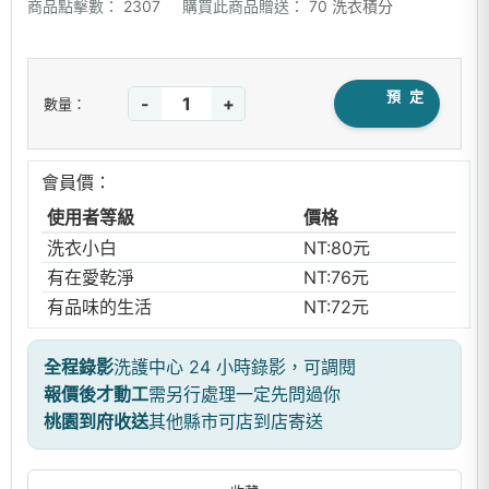
商品點擊數：
2307
購買此商品贈送：
70 洗衣積分
預 定
-
+
數量：
會員價：
使用者等級
價格
洗衣小白
NT:80元
有在愛乾淨
NT:76元
有品味的生活
NT:72元
全程錄影
洗護中心 24 小時錄影，可調閱
報價後才動工
需另行處理一定先問過你
桃園到府收送
其他縣市可店到店寄送