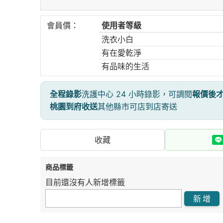
會員價：
使用者等級
洗衣小白
有在愛乾淨
有品味的生活
全程錄影
洗護中心 24 小時錄影，可調閱
報價後
桃園到府收送
其他縣市可店到店寄送
收藏
商品標籤
目前還沒有人新增標籤