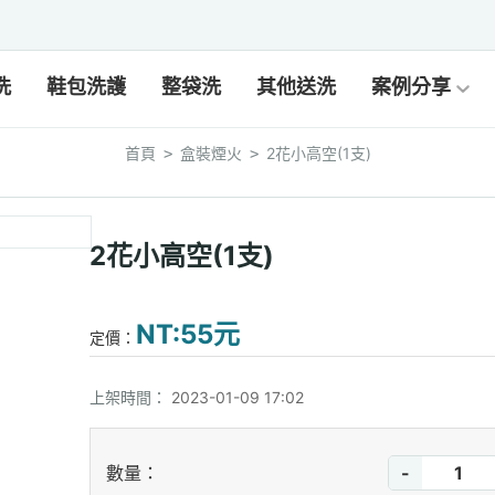
洗
鞋包洗護
整袋洗
其他送洗
案例分享
首頁
盒裝煙火
2花小高空(1支)
>
>
2花小高空(1支)
NT:55元
定價：
上架時間：
2023-01-09 17:02
-
數量：