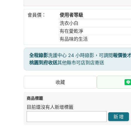
會員價：
使用者等級
洗衣小白
有在愛乾淨
有品味的生活
全程錄影
洗護中心 24 小時錄影，可調閱
報價後
桃園到府收送
其他縣市可店到店寄送
收藏
商品標籤
目前還沒有人新增標籤