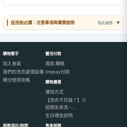
送洗前必讀：注意事項與權責說明
點此展開
購物幫手
靈活付款
加入會員
匯款.轉帳
我們的洗衣處理設備
linepay付款
積分使用攻略
購物優惠
運送方式
【洗衣不花錢？】介
紹朋友來洗，...
生日禮金說明
服務項目/時間
售後服務