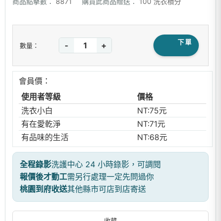
商品點擊數：
8871
購買此商品贈送：
100 洗衣積分
下單
-
+
數量：
會員價：
使用者等級
價格
洗衣小白
NT:75元
有在愛乾淨
NT:71元
有品味的生活
NT:68元
全程錄影
洗護中心 24 小時錄影，可調閱
報價後才動工
需另行處理一定先問過你
桃園到府收送
其他縣市可店到店寄送
收藏