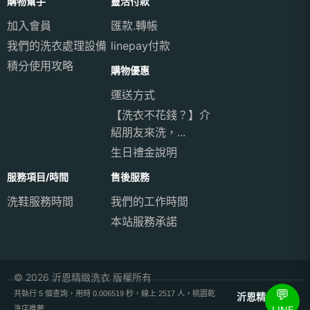
購物幫手
靈活付款
加入會員
匯款.轉帳
我們的洗衣處理設備
linepay付款
積分使用攻略
購物優惠
運送方式
【洗衣不花錢？】介
紹朋友來洗，...
生日禮金說明
服務項目/時間
售後服務
洗鞋服務時間
我們的工作時間
本站服務承諾
© 2026 沂恩精緻洗衣 版權所有
💬
共執行 5 個查詢，用時 0.006519 秒，線上 2517 人，桃園乾
沂恩精緻洗衣
LINE
洗店推薦