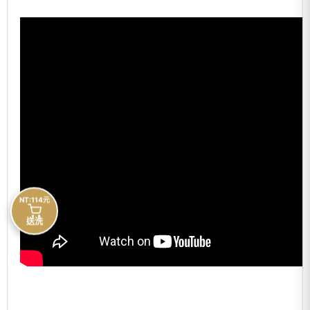
NT:114元
送洗