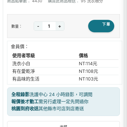
商品點擊數：
4430
購買此商品贈送：
95 洗衣積分
下單
-
+
數量：
會員價：
使用者等級
價格
洗衣小白
NT:114元
有在愛乾淨
NT:108元
有品味的生活
NT:103元
全程錄影
洗護中心 24 小時錄影，可調閱
報價後才動工
需另行處理一定先問過你
桃園到府收送
其他縣市可店到店寄送
收藏