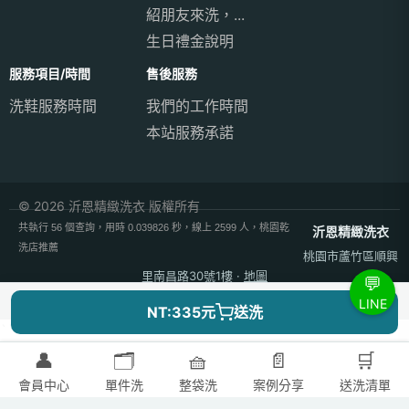
紹朋友來洗，...
生日禮金說明
服務項目/時間
售後服務
洗鞋服務時間
我們的工作時間
本站服務承諾
© 2026 沂恩精緻洗衣 版權所有
共執行 56 個查詢，用時 0.039826 秒，線上 2599 人，桃園乾
沂恩精緻洗衣
洗店推薦
桃園市蘆竹區順興
里南昌路30號1樓
·
地圖
💬
電話：
03-311-1594
· 週一至週六 09:00–21:00（週日公休）
LINE
NT:335元
送洗
```
👤
🗂️
🧺
📄
🛒
會員中心
單件洗
整袋洗
案例分享
送洗清單