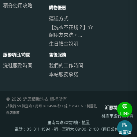
積分使用攻略
購物優惠
運送方式
【洗衣不花錢？】介
紹朋友來洗，...
生日禮金說明
服務項目/時間
售後服務
洗鞋服務時間
我們的工作時間
本站服務承諾
© 2026 沂恩精緻洗衣 版權所有
💬
共執行 59 個查詢，用時 0.034504 秒，線上 2647 人，桃園乾
沂恩精緻洗衣
LINE
洗店推薦
桃園市蘆竹區順興
里南昌路30號1樓
·
地圖
📝
電話：
03-311-1594
· 週一至週六 09:00–21:00（週日公休）
留言板