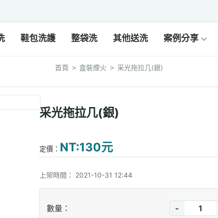
洗
鞋包洗護
整袋洗
其他送洗
案例分享
首頁
盒裝煙火
采光拖拉几(銀)
>
>
采光拖拉几(銀)
NT:130元
定價：
上架時間：
2021-10-31 12:44
-
數量：