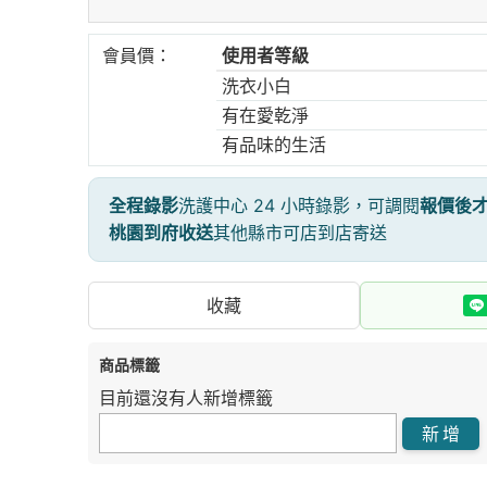
會員價：
使用者等級
洗衣小白
有在愛乾淨
有品味的生活
全程錄影
洗護中心 24 小時錄影，可調閱
報價後
桃園到府收送
其他縣市可店到店寄送
收藏
商品標籤
目前還沒有人新增標籤