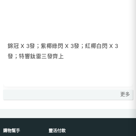
錦冠 X 3發；紫椰綠閃 X 3發；紅椰白閃 X 3
發；特響鈦雷三發齊上
更多
購物幫手
靈活付款