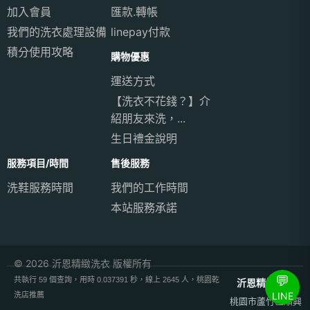
加入會員
匯款.轉帳
我們的洗衣處理設備
linepay付款
積分使用攻略
購物優惠
運送方式
【洗衣不花錢？】介
紹朋友來洗，...
生日禮金說明
服務項目/時間
售後服務
洗鞋服務時間
我們的工作時間
本站服務承諾
© 2026 沂恩精緻洗衣 版權所有
💬
共執行 59 個查詢，用時 0.037391 秒，線上 2645 人，桃園乾
沂恩精緻洗衣
LINE
洗店推薦
桃園市蘆竹區順興