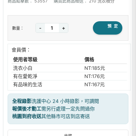
商品點擊數：
53557
購買此商品贈送：
210 洗衣積分
預 定
-
+
數量：
會員價：
使用者等級
價格
洗衣小白
NT:185元
有在愛乾淨
NT:176元
有品味的生活
NT:167元
全程錄影
洗護中心 24 小時錄影，可調閱
報價後才動工
需另行處理一定先問過你
桃園到府收送
其他縣市可店到店寄送
收藏