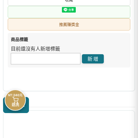
推薦賺獎金
商品標籤
目前還沒有人新增標籤
NT:240元
商品描述
送洗