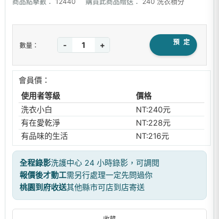
商品點擊數：
12440
購買此商品贈送：
240 洗衣積分
預 定
-
+
數量：
會員價：
使用者等級
價格
洗衣小白
NT:240元
有在愛乾淨
NT:228元
有品味的生活
NT:216元
全程錄影
洗護中心 24 小時錄影，可調閱
報價後才動工
需另行處理一定先問過你
桃園到府收送
其他縣市可店到店寄送
收藏