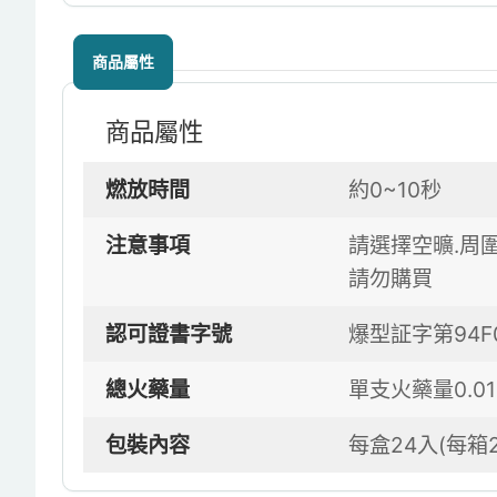
商品屬性
商品屬性
燃放時間
約0~10秒
注意事項
請選擇空曠.周
請勿購買
認可證書字號
爆型証字第94F0
總火藥量
單支火藥量0.0
包裝內容
每盒24入(每箱2