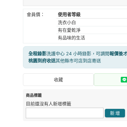
會員價：
使用者等級
洗衣小白
有在愛乾淨
有品味的生活
全程錄影
洗護中心 24 小時錄影，可調閱
報價後
桃園到府收送
其他縣市可店到店寄送
收藏
商品標籤
目前還沒有人新增標籤