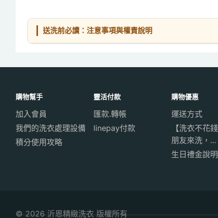
送洗前必讀：注意事項與權責說明
購物幫手
靈活付款
購物優惠
加入會員
匯款.轉帳
運送方式
我們的洗衣處理設備
linepay付款
【洗衣不花錢
朋友來洗，...
積分使用攻略
生日禮金說明
© 2026 沂恩精緻洗衣 版權所有