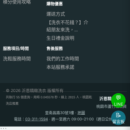
積分使用攻略
購物優惠
運送方式
【洗衣不花錢？】介
紹朋友來洗，...
生日禮金說明
服務項目/時間
售後服務
洗鞋服務時間
我們的工作時間
本站服務承諾
© 2026 沂恩精緻洗衣 版權所有
💬
共執行 55 個查詢，用時 0.045578 秒，線上 2815 人，桃園乾
沂恩精緻洗衣
LINE
洗店推薦
桃園市蘆竹區順興
里南昌路30號1樓
·
地圖
📝
電話：
03-311-1594
· 週一至週六 09:00–21:00（週日公休）
留言板