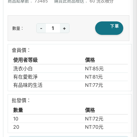
商品點擊數：
73485
購買此商品贈送：
60 洗衣積分
下單
-
+
數量：
會員價：
使用者等級
價格
洗衣小白
NT:85元
有在愛乾淨
NT:81元
有品味的生活
NT:77元
批發價：
數量
價格
10
NT:72元
20
NT:70元