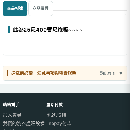
商品描述
商品屬性
此為25尺400響尺炮喔~~~~
送洗前必讀：注意事項與權責說明
點此展開
購物幫手
靈活付款
加入會員
匯款.轉帳
我們的洗衣處理設備
linepay付款