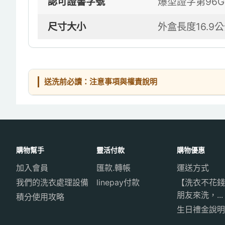
認可證書字號
爆型證字第96G
尺寸大小
外盒長度16.9
送洗前必讀：注意事項與權責說明
購物幫手
靈活付款
購物優惠
加入會員
匯款.轉帳
運送方式
我們的洗衣處理設備
linepay付款
【洗衣不花錢
朋友來洗，...
積分使用攻略
生日禮金說明