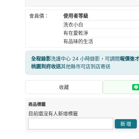
會員價：
使用者等級
洗衣小白
有在愛乾淨
有品味的生活
全程錄影
洗護中心 24 小時錄影，可調閱
報價後
桃園到府收送
其他縣市可店到店寄送
收藏
商品標籤
目前還沒有人新增標籤