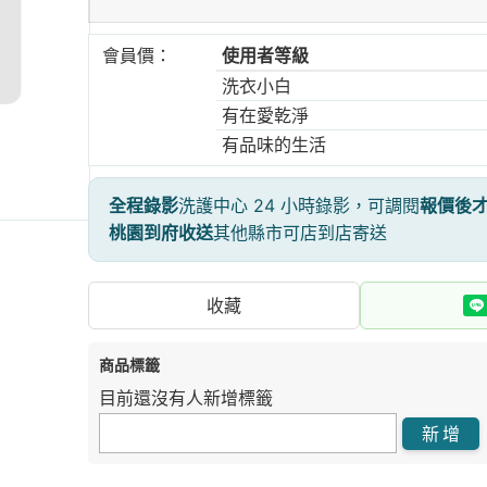
會員價：
使用者等級
洗衣小白
有在愛乾淨
有品味的生活
全程錄影
洗護中心 24 小時錄影，可調閱
報價後
桃園到府收送
其他縣市可店到店寄送
收藏
商品標籤
目前還沒有人新增標籤