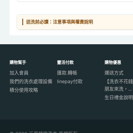
送洗前必讀：注意事項與權責說明
購物幫手
靈活付款
購物優惠
加入會員
匯款.轉帳
運送方式
我們的洗衣處理設備
linepay付款
【洗衣不花錢
朋友來洗，...
積分使用攻略
生日禮金說明