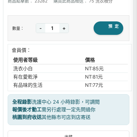
商品點擊數：
23282
購買此商品贈送：
75 洗衣積分
預 定
-
+
數量：
會員價：
使用者等級
價格
洗衣小白
NT:85元
有在愛乾淨
NT:81元
有品味的生活
NT:77元
全程錄影
洗護中心 24 小時錄影，可調閱
報價後才動工
需另行處理一定先問過你
桃園到府收送
其他縣市可店到店寄送
收藏