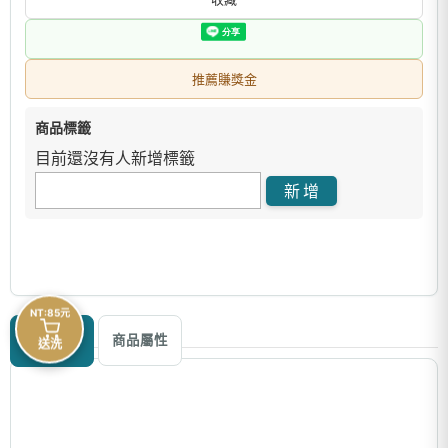
推薦賺獎金
商品標籤
目前還沒有人新增標籤
NT:85元
商品描述
商品屬性
送洗