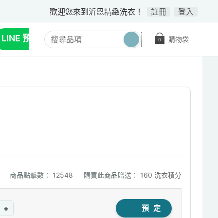
歡迎您來到沂恩精緻洗衣！
註冊
登入
LINE 預約收送
購物袋
0
商品點擊數：
12548
購買此商品贈送：
160 洗衣積分
+
預 定