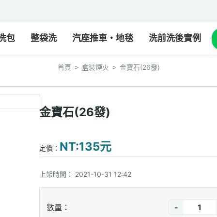
洗包
整袋洗
汽座推車・地毯
洗前洗後實例
首頁
盒裝煙火
金寶石(26發)
>
>
金寶石(26發)
NT:135元
定價：
上架時間：
2021-10-31 12:42
-
數量：