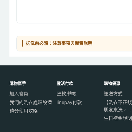
送洗前必讀：注意事項與權責說明
購物幫手
靈活付款
購物優惠
加入會員
匯款.轉帳
運送方式
我們的洗衣處理設備
linepay付款
【洗衣不花錢
朋友來洗，...
積分使用攻略
生日禮金說明