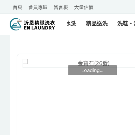
首頁
會員專區
留言板
大量估價
乾洗・水洗
精品送洗
洗鞋・
Loading...