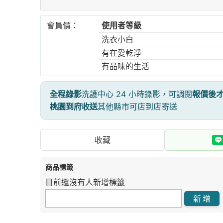
會員價：
使用者等級
洗衣小白
有在愛乾淨
有品味的生活
全程錄影
洗護中心 24 小時錄影，可調閱
報價後
桃園到府收送
其他縣市可店到店寄送
收藏
商品標籤
目前還沒有人新增標籤