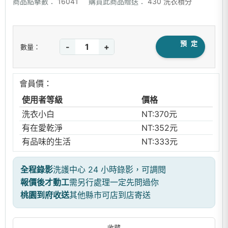
商品點擊數：
16041
購買此商品贈送：
430 洗衣積分
預 定
-
+
數量：
會員價：
使用者等級
價格
洗衣小白
NT:370元
有在愛乾淨
NT:352元
有品味的生活
NT:333元
全程錄影
洗護中心 24 小時錄影，可調閱
報價後才動工
需另行處理一定先問過你
桃園到府收送
其他縣市可店到店寄送
收藏