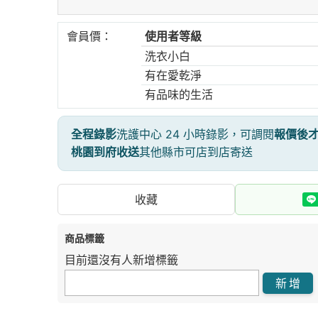
會員價：
使用者等級
洗衣小白
有在愛乾淨
有品味的生活
全程錄影
洗護中心 24 小時錄影，可調閱
報價後
桃園到府收送
其他縣市可店到店寄送
收藏
商品標籤
目前還沒有人新增標籤