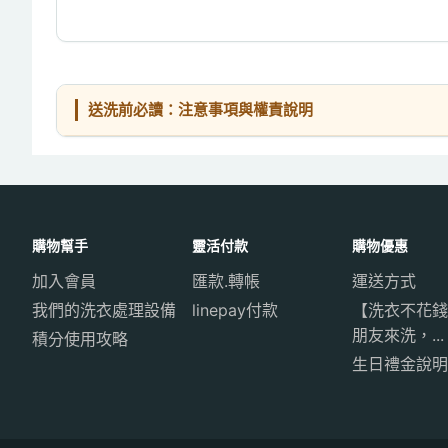
送洗前必讀：注意事項與權責說明
購物幫手
靈活付款
購物優惠
加入會員
匯款.轉帳
運送方式
我們的洗衣處理設備
linepay付款
【洗衣不花錢
朋友來洗，...
積分使用攻略
生日禮金說明