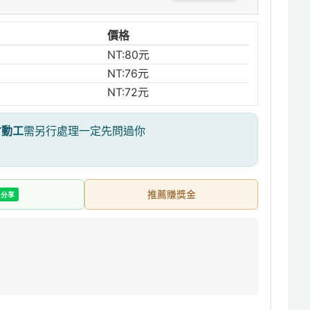
價格
NT:80元
NT:76元
NT:72元
才動工
需另行處理一定先問過你
推薦賺獎金