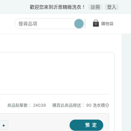
歡迎您來到沂恩精緻洗衣！
註冊
登入
購物袋
0
商品點擊數：
24039
購買此商品贈送：
90 洗衣積分
+
預 定