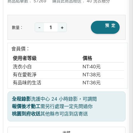
商品點擊數：
57269
購買此商品贈送：
40 洗衣積分
預 定
-
+
數量：
會員價：
使用者等級
價格
洗衣小白
NT:40元
有在愛乾淨
NT:38元
有品味的生活
NT:36元
全程錄影
洗護中心 24 小時錄影，可調閱
報價後才動工
需另行處理一定先問過你
桃園到府收送
其他縣市可店到店寄送
收藏