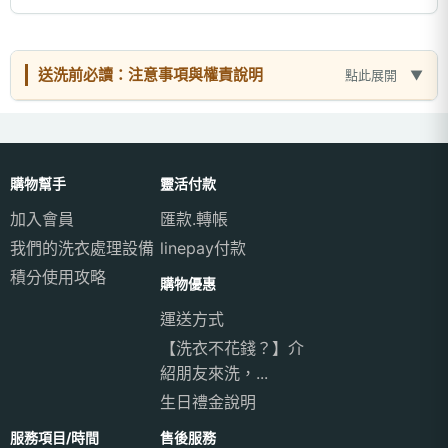
送洗前必讀：注意事項與權責說明
點此展開
購物幫手
靈活付款
加入會員
匯款.轉帳
我們的洗衣處理設備
linepay付款
積分使用攻略
購物優惠
運送方式
【洗衣不花錢？】介
紹朋友來洗，...
生日禮金說明
服務項目/時間
售後服務