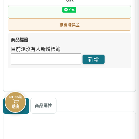
推薦賺獎金
商品標籤
目前還沒有人新增標籤
NT:85元
商品描述
商品屬性
送洗