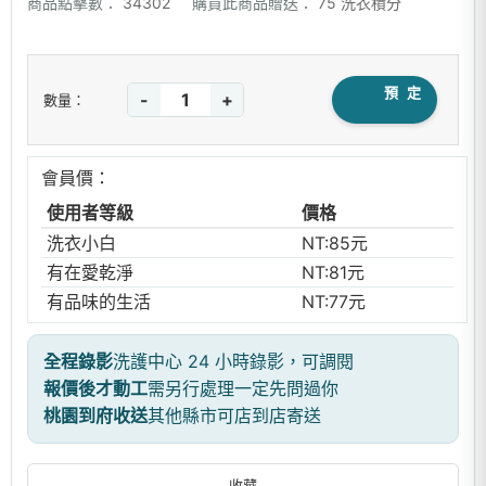
商品點擊數：
34302
購買此商品贈送：
75 洗衣積分
預 定
-
+
數量：
會員價：
使用者等級
價格
洗衣小白
NT:85元
有在愛乾淨
NT:81元
有品味的生活
NT:77元
全程錄影
洗護中心 24 小時錄影，可調閱
報價後才動工
需另行處理一定先問過你
桃園到府收送
其他縣市可店到店寄送
收藏