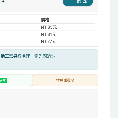
+
預 定
價格
NT:85元
NT:81元
NT:77元
才動工
需另行處理一定先問過你
推薦賺獎金