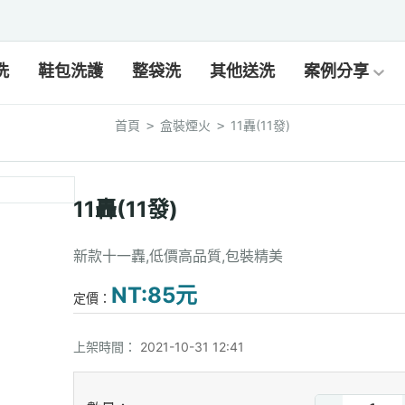
洗
鞋包洗護
整袋洗
其他送洗
案例分享
首頁
盒裝煙火
11轟(11發)
>
>
11轟(11發)
新款十一轟,低價高品質,包裝精美
NT:85元
定價：
上架時間：
2021-10-31 12:41