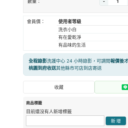
-
數量：
會員價：
使用者等級
洗衣小白
有在愛乾淨
有品味的生活
全程錄影
洗護中心 24 小時錄影，可調閱
報價後
桃園到府收送
其他縣市可店到店寄送
收藏
商品標籤
目前還沒有人新增標籤