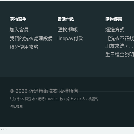
購物幫手
靈活付款
購物優惠
加入會員
匯款.轉帳
運送方式
我們的洗衣處理設備
linepay付款
【洗衣不花錢
朋友來洗，...
積分使用攻略
生日禮金說明
© 2026 沂恩精緻洗衣 版權所有
共執行 55 個查詢，用時 0.021521 秒，線上 2853 人，桃園乾
洗店推薦
```