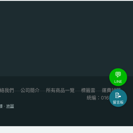
💬
LINE
絡我們
公司簡介
所有商品一覽
標籤雲
運費試算
📝
統編：01687984
留言板
樓
·
地圖